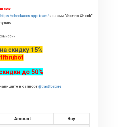
0 сек:
в
https://checkaccs.nppr.team/
и нажми
"Start to Check"
 нужно
комиссии
на скидку 15%
tfbrubot
скидки до 50%
- напишите в саппорт
@trastfbstore
Amount
Buy