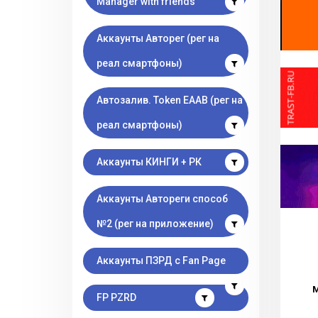
Manager with friends
Аккаунты Авторег (рег на
реал смартфоны)
Автозалив. Token EAAB (рег на
реал смартфоны)
Аккаунты КИНГИ + РК
Аккаунты Автореги способ
№2 (рег на приложение)
Аккаунты ПЗРД с Fan Page
М
FP PZRD