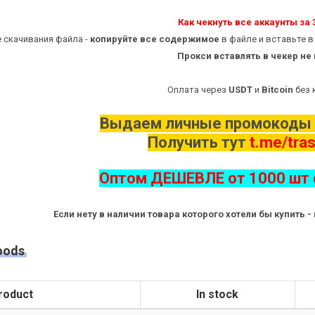
Как чекнуть все аккаунты за 3
 скачивания файла -
копируйте все содержимое
в файле и вставьте 
Прокси вставлять в чекер не
Оплата через
USDT
и
Bitcoin
без 
Выдаем личные промокоды 
Получить тут
t.me/tras
Оптом ДЕШЕВЛЕ от 1000 шт 
Если нету в наличии товара которого хотели бы купить 
oods
roduct
In stock