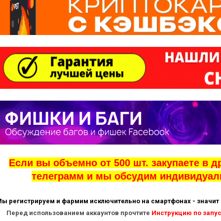
Count items in basket
Count
Count goods in basket
$
Price without discount
Если вы объемно от 500 шт. закупаете в д
телеграмм и мы обсудим индивидуал
ы регистрируем и фармим исключительно на смартфонах - значит 
Перед использованием аккаунтов прочтите
Инструкцию по запу