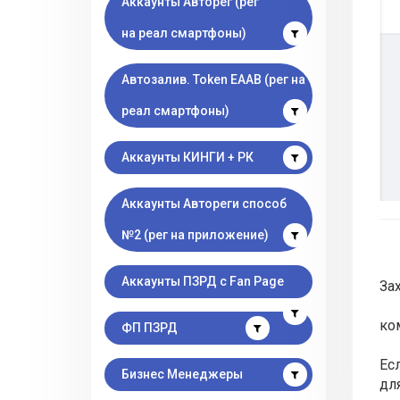
Аккаунты Авторег (рег
на реал смартфоны)
Автозалив. Token EAAB (рег на
реал смартфоны)
Аккаунты КИНГИ + РК
Аккаунты Автореги способ
№2 (рег на приложение)
Аккаунты ПЗРД с Fan Page
За
ком
ФП ПЗРД
Ес
Бизнес Менеджеры
дл