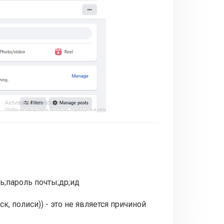
ароль;пароль почты;др;ид
, полиси)) - это не является причиной