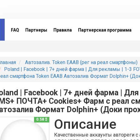
FAQ
Партнеры
Правила
Партнерская программа
лавная
Автозалив. Token EAAB (рег на реал смартфоны)
Poland | Facebook | 7+ дней фарма | Для рекламы | 1-3
еал смартфона Token EAAB Автозалив Формат Dolphin+ (Д
oland | Facebook | 7+ дней фарма | Дл
MS+ ПОЧТА+ Cookies+ Фарм с реал с
втозалив Формат Dolphin+ (Доки про
Описание
0.58 $
Качественные аккаунты автореги с 