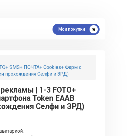
Мои покупки
 FOTO+ SMS+ ПОЧТА+ Cookies+ Фарм с
оки прохождения Селфи и ЗРД)
я рекламы | 1-3 FOTO+
мартфона Token EAAB
хождения Селфи и ЗРД)
аватаркой.