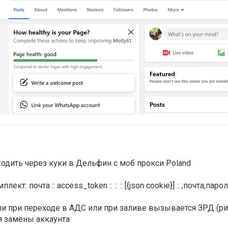
Всего позиций в корзине
(шт)
Всего товара в корзине
$
Сумма к оплате (без скидок)
ходить через куки в Дельфин с моб прокси Poland
плект: почта :: access_token :: :: :: [{json cookie}] :: ;почта;п
ли при переходе в АДС или при заливе вызывается ЗРД (риск
я замены аккаунта